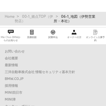
点検整備料金一覧
パ
Home
00-1_拠点TOP（伊
06-1_地図（伊勢営業
ン
勢店）
所・本社）
オンライン入庫予約 店舗一覧
く
ず
Mie Chuo BMWか
見積依頼
試乗申込
オーナーの方
オンライン入庫予
らのお知らせ
約
お問い合わせ
会社概要
最新情報
三洋自動車株式会社 情報セキュリティ基本方針
BMW.CO.JP
採用情報
MINI四日市
MINI津