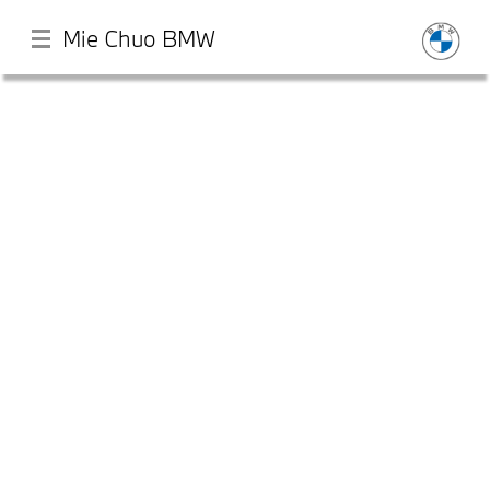
Mie Chuo BMW
メ
イ
ン
コ
ン
テ
店舗一覧
ン
ツ
に
モデル一覧
移
動
試乗・見積相談
サービス
認定中古車