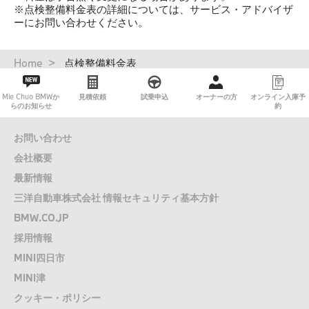
※点検整備料金表の詳細については、サービス・アドバイザ
ーにお問い合わせください。
パ
Home
点検整備料金表​
ン
く
Mie Chuo BMWか
見積依頼
試乗申込
オーナーの方
オンライン入庫予
ず
らのお知らせ
約
お問い合わせ
会社概要
最新情報
三洋自動車株式会社 情報セキュリティ基本方針
BMW.CO.JP
採用情報
MINI四日市
MINI津
クッキー・ポリシー