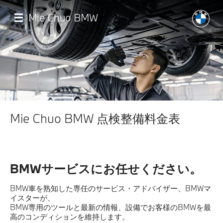
メ
イ
Mie Chuo BMW
ン
コ
ン
テ
ン
ツ
に
移
店舗一覧
動
Mie Chuo BMW 点検整備料金表
モデル一覧
試乗・見積相談
BMWサービスにお任せください。
サービス
BMW車を熟知した専任のサービス・アドバイザー、BMWマ
イスターが、
BMW専用のツールと最新の情報、設備でお客様のBMWを最
認定中古車
高のコンディションを維持します。