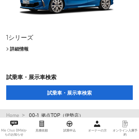
1シリーズ
クーペ
X1
セダン
クーペ
セダン
7シリーズ
8 シリーズ クーペ
Z4
M2
BMW i3
詳細情報
詳細情報
詳細情報
詳細情報
詳細情報
詳細情報
詳細情報
詳細情報
詳細情報
詳細情報
詳細情報
試乗車・展示車検索
試乗車・展示車検索
パ
Home
00-1_拠点TOP（伊勢店）
ン
く
Mie Chuo BMWか
見積依頼
試乗申込
オーナーの方
オンライン入庫予
ず
らのお知らせ
約