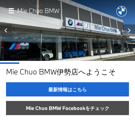
メ
イ
Mie Chuo BMW
ン
コ
ン
テ
ン
ツ
に
移
店舗一覧
動
Mie Chuo BMW伊勢店へようこそ
モデル一覧
最新情報はこちら
試乗・見積相談
Mie Chuo BMW Facebookをチェック
サービス
認定中古車