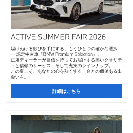
ACTIVE SUMMER FAIR 2026
駆けぬける歓びを手にする、もうひとつの確かな選択
ー 認定中古車「BMW Premium Selection」。
正規ディーラーが自信を持ってお届けする高いクオリテ
ィと信頼のサービス、そして充実のラインナップ。
この夏こそ、あなたの心を熱くする一台との価値ある出
会いを。
詳細はこちら