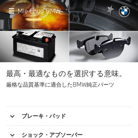
メ
イ
Mie Chuo BMW
ン
コ
ン
テ
ン
ツ
に
移
店舗一覧
動
最高・最適なものを選択する意味。
モデル一覧
厳格な品質基準に適合したBMW純正パーツ
試乗・見積相談
サービス
ブレーキ・パッド
認定中古車
ショック・アブソーバー