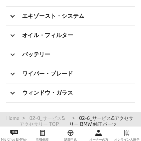
点検整備料金一覧
エキゾースト・システム
オンライン入庫予約 店舗一覧
オイル・フィルター
バッテリー
ワイパー・ブレード
ウィンドウ・ガラス
パ
Home
02-0_サービス&
02-6_サービス&アクセサ
ン
アクセサリー TOP
リー BMW 純正パーツ
く
ず
Mie Chuo BMWか
見積依頼
試乗申込
オーナーの方
オンライン入庫予